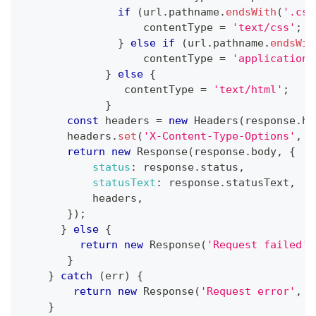
if
(
url
.
pathname
.
endsWith
(
'.css
                   contentType 
=
'text/css'
;
}
else
if
(
url
.
pathname
.
endsWit
                   contentType 
=
'application/
}
else
{
                contentType 
=
'text/html'
;
}
const
 headers 
=
new
Headers
(
response
.
he
       headers
.
set
(
'X-Content-Type-Options'
,
'
return
new
Response
(
response
.
body
,
{
status
:
 response
.
status
,
statusText
:
 response
.
statusText
,
           headers
,
}
)
;
}
else
{
return
new
Response
(
'Request failed'
,
}
}
catch
(
err
)
{
return
new
Response
(
'Request error'
,
{
}