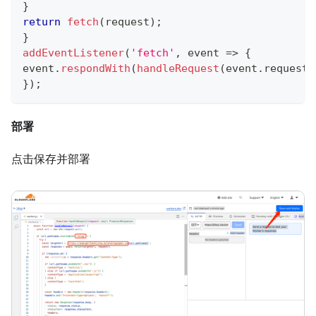
}
return
fetch
(
request
)
;
}
addEventListener
(
'fetch'
,
event
=>
{
event
.
respondWith
(
handleRequest
(
event
.
request
)
}
)
;
部署
点击保存并部署