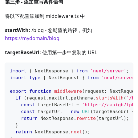
第三步 - 添加重写条件语句
将以下配置添加到 middleware.ts 中
startWith:
/blog - 您期望的路径，例如
https://mydomain/blog
targetBaseUrl:
使用第一步中复制的 URL
import
{
 NextResponse 
}
from
'next/server'
;
import
type
{
 NextRequest 
}
from
'next/server'
export
function
middleware
(
request
:
 NextReques
if
(
request
.
nextUrl
.
pathname
.
startsWith
(
'/bl
const
 targetBaseUrl 
=
'https://aaaigb7fpk5
const
 targetUrl 
=
new
URL
(
targetBaseUrl 
+
 
return
 NextResponse
.
rewrite
(
targetUrl
)
;
}
return
 NextResponse
.
next
(
)
;