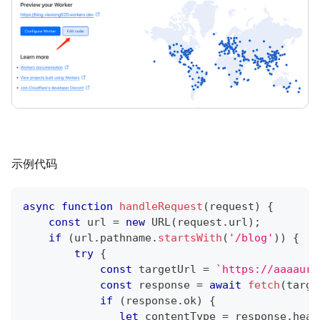
示例代码
async
function
handleRequest
(
request
)
{
const
 url 
=
new
URL
(
request
.
url
)
;
if
(
url
.
pathname
.
startsWith
(
'/blog'
)
)
{
try
{
const
 targetUrl 
=
`
https://aaaaurp
const
 response 
=
await
fetch
(
targe
if
(
response
.
ok
)
{
let
 contentType 
=
 response
.
head